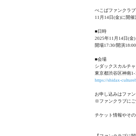
ぺこぱファンクラブ
11
月
14
日
(
金
)
に開催
■日時
2025
年
11
月
14
日
(
金
)
開場
17:30/
開演
18:00
■会場
シダックスカルチャ
東京都渋谷区神南
1-
https://shidax-culture
お申し込みはファン
※ファンクラブにご
チケット情報やその