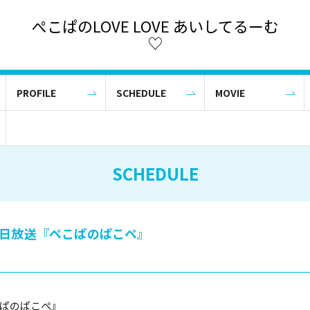
ぺこぱのLOVE LOVE あいしてるーむ
♡
PROFILE
SCHEDULE
MOVIE
SCHEDULE
朝日放送『ペこぱのぱこペ』
ぱのぱこペ』