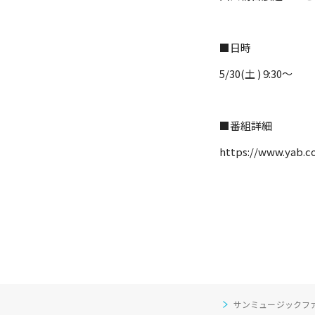
■日時
5/30(土 ) 9:30～
■番組詳細
https://www.yab.c
サンミュージックフ