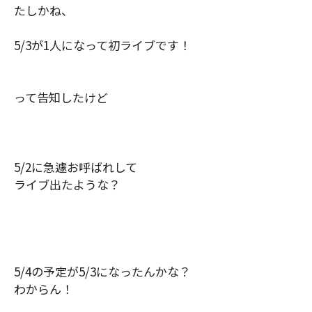
たしかね、
5/3
が
1
人になって初ライブです！
って告知したけど
5/2
に急遽お呼ばれして
ライブ出たような？
5/4
の予定が
5/3
になったんかな？
わからん！