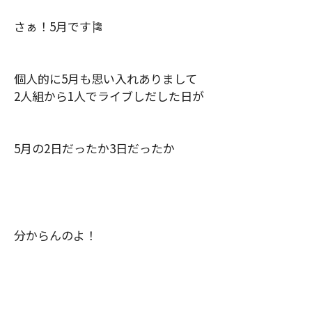
さぁ！
5
月です
🎏
個人的に
5
月も思い入れありまして
2
人組から
1
人でライブしだした日が
5
月の
2
日だったか
3
日だったか
分からんのよ！