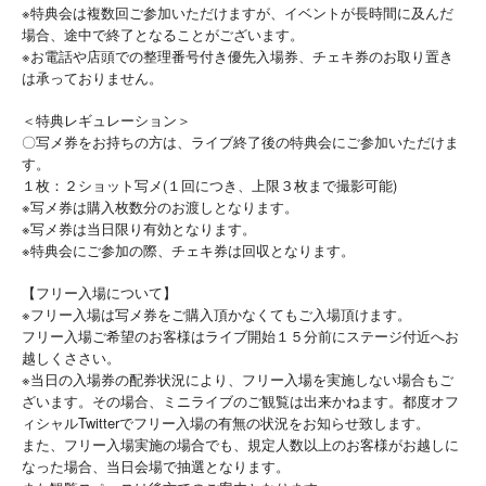
※特典会は複数回ご参加いただけますが、イベントが長時間に及んだ
場合、途中で終了となることがございます。
※お電話や店頭での整理番号付き優先入場券、チェキ券のお取り置き
は承っておりません。
＜特典レギュレーション＞
〇写メ券をお持ちの方は、ライブ終了後の特典会にご参加いただけま
す。
１枚：２ショット写メ(１回につき、上限３枚まで撮影可能)
※写メ券は購入枚数分のお渡しとなります。
※写メ券は当日限り有効となります。
※特典会にご参加の際、チェキ券は回収となります。
【フリー入場について】
※フリー入場は写メ券をご購入頂かなくてもご入場頂けます。
フリー入場ご希望のお客様はライブ開始１５分前にステージ付近へお
越しくささい。
※当日の入場券の配券状況により、フリー入場を実施しない場合もご
ざいます。その場合、ミニライブのご観覧は出来かねます。都度オフ
ィシャルTwitterでフリー入場の有無の状況をお知らせ致します。
また、フリー入場実施の場合でも、規定人数以上のお客様がお越しに
なった場合、当日会場で抽選となります。