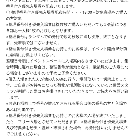
番号付き優先入場券を配布いたします。
〇 整理番号付き優先入場券配布時間・・・18:00～対象商品をご購入
の方対象
※整理番号付き優先入場券は複数枚ご購入いただいても１会計につき
各部お一人様1枚のお渡しとなります。
※整理番号はランダムでの発行で規定枚数に達し次第、終了となりま
す。先着順ではございません。
※整理番号付き優先入場券をお持ちのお客様は、イベント開始15分前
に会場にお集まりください。
整理番号順にイベントスペースに入場案内をさせていただきます。集
合時間に遅れた場合は、整理番号が無効となり、最後尾のご入場にな
る場合もございますので予めご了承ください。
※優先入場された方が他の方の為に行う、場所取りは一切禁止としま
す。ご自身がお持ちになった荷物が場所取りになっていると運営スタ
ッフが判断した際はお声掛けさせていただきます。ご協力をお願い致
します。
※お連れ様同士で番号が離れておられる場合は後の番号の方と入場で
あれば可能です。
※整理番号付き優先入場券をお持ちのお客様の入場が終了いたしまし
たら、フリー入場とさせていただきます。※整理番号付き優先入場券
及び特典券を紛失・盗難・破損された場合、再発行はいたしませんの
でご注意ください。