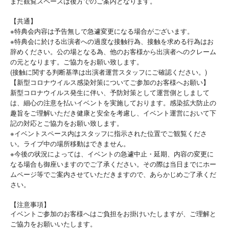
また観覧スペースは後方でのご案内となります。
【共通】
※特典会内容は予告無しで急遽変更になる場合がございます。
※特典会に於ける出演者への過度な接触行為、接触を求める行為はお
辞めください。公の場となる為、他のお客様から出演者へのクレーム
の元となります。ご協力をお願い致します。
(接触に関する判断基準は出演者運営スタッフにご確認ください。)
【新型コロナウイルス感染対策についてご参加のお客様へお願い】
新型コロナウイルス発生に伴い、予防対策として運営側としまして
は、細心の注意を払いイベントを実施しております。感染拡大防止の
趣旨をご理解いただき健康と安全を考慮し、イベント運営において下
記の対応とご協力をお願い致します。
※イベントスペース内はスタッフに指示された位置でご観覧くださ
い。ライブ中の場所移動はできません。
※今後の状況によっては、イベントの急遽中止・延期、内容の変更に
なる場合も御座いますのでご了承ください。その際は当日までにホー
ムページ等でご案内させていただきますので、あらかじめご了承くだ
さい。
【注意事項】
イベントご参加のお客様へはご負担をお掛けいたしますが、ご理解と
ご協力をお願いいたします。