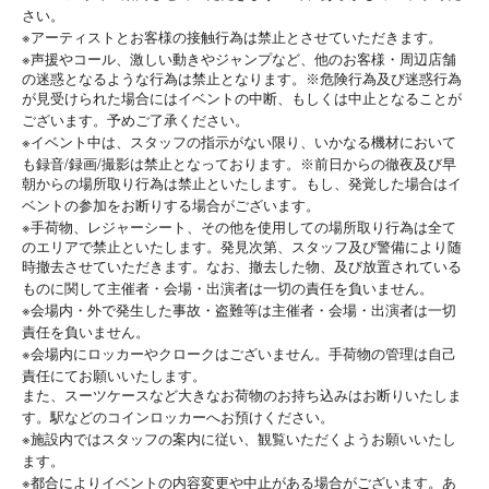
さい。
※
アーティストとお客様の接触行為は禁止とさせていただきます。
※
声援やコール、激しい動きやジャンプなど、他のお客様・周辺店舗
の迷惑となるような行為は禁止となります。※危険行為及び迷惑行為
が見受けられた場合にはイベントの中断、もしくは中止となることが
ございます。予めご了承ください。
※
イベント中は、スタッフの指示がない限り、いかなる機材において
/
/
も録音
録画
撮影は禁止となっております。※前日からの徹夜及び早
朝からの場所取り行為は禁止といたします。もし、発覚した場合はイ
ベントの参加をお断りする場合がございます。
※
手荷物、レジャーシート、その他を使用しての場所取り行為は全て
のエリアで禁止といたします。発見次第、スタッフ及び警備により随
時撤去させていただきます。なお、撤去した物、及び放置されている
ものに関して主催者・会場・出演者は一切の責任を負いません。
※
会場内・外で発生した事故・盗難等は主催者・会場・出演者は一切
責任を負いません。
※
会場内にロッカーやクロークはございません。手荷物の管理は自己
責任にてお願いいたします。
また、スーツケースなど大きなお荷物のお持ち込みはお断りいたしま
す。駅などのコインロッカーへお預けください。
※
施設内ではスタッフの案内に従い、観覧いただくようお願いいたし
ます。
※
都合によりイベントの内容変更や中止がある場合がございます。あ