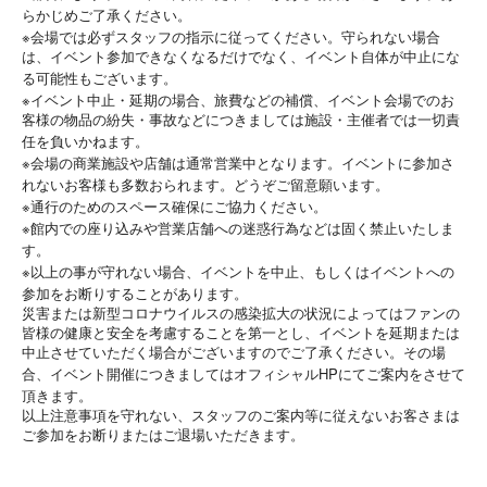
らかじめご了承ください。
※
会場では必ずスタッフの指示に従ってください。守られない場合
は、イベント参加できなくなるだけでなく、イベント自体が中止にな
る可能性もございます。
※
イベント中止・延期の場合、旅費などの補償、イベント会場でのお
客様の物品の紛失・事故などにつきましては施設・主催者では一切責
任を負いかねます。
※
会場の商業施設や店舗は通常営業中となります。イベントに参加さ
れないお客様も多数おられます。どうぞご留意願います。
※
通行のためのスペース確保にご協力ください。
※
館内での座り込みや営業店舗への迷惑行為などは固く禁止いたしま
す。
※
以上の事が守れない場合、イベントを中止、もしくはイベントへの
参加をお断りすることがあります。
災害または新型コロナウイルスの感染拡大の状況によってはファンの
皆様の健康と安全を考慮することを第一とし、イベントを延期または
中止させていただく場合がございますのでご了承ください。その場
HP
合、イベント開催につきましてはオフィシャル
にてご案内をさせて
頂きます。
以上注意事項を守れない、スタッフのご案内等に従えないお客さまは
ご参加をお断りまたはご退場いただきます。