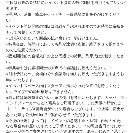
当日は行政の要請に従いイベント参加人数に制限を設けさせていただ
きます。
※
手洗い、消毒、咳エチケット等、一般感染防止を心がけてくださ
い。
※
イベント開始間際の物販は混雑が予想されますのでお時間に余裕を
もってお越しください。
※
ご購入いただいた商品の払い戻しは一切行いません。
※
特典会は、時間内であっても列が途切れ次第、終了させて頂きます
のでご注意ください。
※
販売開始前の会場入口および周辺での待機、列形成はお控えくださ
い。
※
特典会中はお客様同士の大声での会話はお控えください。
※
飛沫予防ため、会場内での会話等は極力お控えいただきますようお
願いいたします。
※
イベントスペース内はスタッフに指示された位置でお待ちくださ
い。ライブ中の場所移動はできません。
※
雨天時は危険防止のため、傘の使用を禁止いたします。カッパ、ウ
インドブレーカーなどの雨具をご用意下さい。また天候の都合によ
&
り、ミニライブ
特典会が中止の場合もございます。中止等、変更が
twitter
あった際は公式
でご案内させていただきます。
※
今後の状況によっては、イベントの急遽中止・延期、内容の変更に
なる場合も御座いますのでご了承ください。その際は当日までにホー
ムページ等でご案内させていただきますので、あらかじめご了承くだ