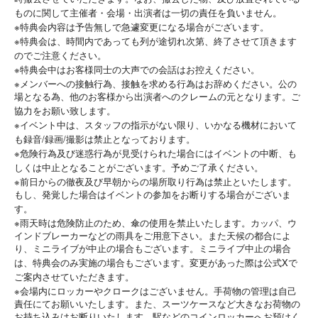
ものに関して主催者・会場・出演者は一切の責任を負いません。
※
特典会内容は予告無しで急遽変更になる場合がございます。
※
特典会は、時間内であっても列が途切れ次第、終了させて頂きます
のでご注意ください。
※
特典会中はお客様同士の大声での会話はお控えください。
※
メンバーへの接触行為、接触を求める行為はお辞めください。公の
場となる為、他のお客様から出演者へのクレームの元となります。ご
協力をお願い致します。
※
イベント中は、スタッフの指示がない限り、いかなる機材において
/
/
も録音
録画
撮影は禁止となっております。
※
危険行為及び迷惑行為が見受けられた場合にはイベントの中断、も
しくは中止となることがございます。予めご了承ください。
※
前日からの徹夜及び早朝からの場所取り行為は禁止といたします。
もし、発覚した場合はイベントの参加をお断りする場合がございま
す。
※
雨天時は危険防止のため、傘の使用を禁止いたします。カッパ、ウ
インドブレーカーなどの雨具をご用意下さい。また天候の都合によ
り、ミニライブが中止の場合もございます。ミニライブ中止の場合
X
は、特典会のみ実施の場合もございます。変更があった際は公式
で
ご案内させていただきます。
※
会場内にロッカーやクロークはございません。手荷物の管理は自己
責任にてお願いいたします。また、スーツケースなど大きなお荷物の
お持ち込みはお断りいたします。駅などのコインロッカーへお預けく