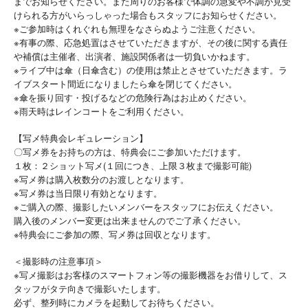
までお知らせください。また周りのお客様で体調の急変や不調が見受
けられる方がいらっしゃった場合もスタッフにお知らせください。
※ご参加時はくれぐれも無理をなさらぬようご注意ください。
※有事の際、応急処置はさせていただきますが、その後に関する責任
や補償は主催者、出演者、施設関係者は一切負いかねます。
※ライブ中は傘（日傘含む）の使用は禁止とさせていただきます。ラ
イブスタート間近になりましたら傘を閉じてください。
※傘を振り回す・投げるなどの危険行為はお止めください。
※雨天時はレインコートをご利用ください。
【写メ特典会レギュレーション】
〇写メ券をお持ちの方は、特典会にご参加いただけます。
１枚：２ショット写メ(１回につき、上限３枚まで撮影可能)
※写メ券は購入枚数分のお渡しとなります。
※写メ券は当日限り有効となります。
※ご購入の際、撮影したいメンバーをスタッフにお伝えください。
購入後のメンバー変更は出来ませんのでご了承ください。
※特典会にご参加の際、写メ券は回収となります。
＜撮影時の注意事項＞
※写メ撮影はお客様のスマートフォン等の撮影機器をお借りして、ス
タッフがタテ向きで撮影いたします。
必ず、整列時にカメラを起動してお待ちください。