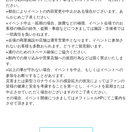
ださい。
※
都合によりイベントの内容変更や中止がある場合がございます。あ
らかじめご了承ください。
※
イベント中止・延期の場合、旅費などの補償、イベント会場でのお
客様の物品の紛失・盗難・事故などにつきましては施設・主催者では
一切責任を負いかねます。
※
会場の商業施設や店舗は通常営業中となります。イベントに参加さ
れないお客様も多数おられます。どうぞご留意願います。
※
通行のためのスペース確保にご協力ください。
※
館内での座り込みや営業店舗への迷惑行為などは固く禁止いたしま
す。
※
以上の事が守れない場合、イベントを中止、もしくはイベントへの
参加をお断りすることがあります。
災害または新型コロナウイルスの感染拡大の状況によってはファンの
皆様の健康と安全を考慮することを第一とし、イベントを延期または
中止させていただく場合がございますのでご了承ください。
HP
その場合、イベント開催につきましてはオフィシャル
にてご案内を
させて頂きます。