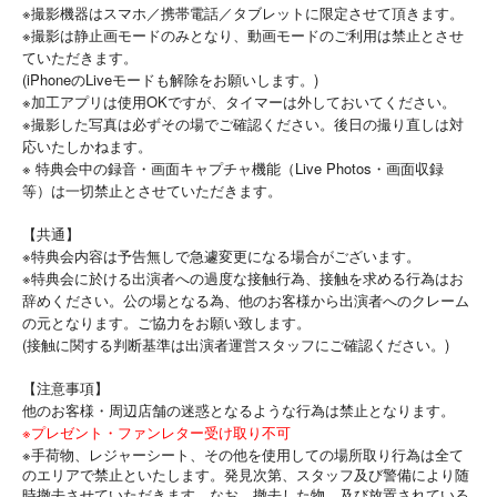
※撮影機器はスマホ／携帯電話／タブレットに限定させて頂きます。
※撮影は静止画モードのみとなり、動画モードのご利用は禁止とさせ
ていただきます。
(iPhoneのLiveモードも解除をお願いします。)
※加工アプリは使用OKですが、タイマーは外しておいてください。
※撮影した写真は必ずその場でご確認ください。後日の撮り直しは対
応いたしかねます。
※ 特典会中の録音・画面キャプチャ機能（Live Photos・画面収録
等）は一切禁止とさせていただきます。
【共通】
※特典会内容は予告無しで急遽変更になる場合がございます。
※特典会に於ける出演者への過度な接触行為、接触を求める行為はお
辞めください。公の場となる為、他のお客様から出演者へのクレーム
の元となります。ご協力をお願い致します。
(接触に関する判断基準は出演者運営スタッフにご確認ください。)
【注意事項】
他のお客様・周辺店舗の迷惑となるような行為は禁止となります。
※
プレゼント・ファンレター受け取り不可
※
手荷物、レジャーシート、その他を使用しての場所取り行為は全て
のエリアで禁止といたします。発見次第、スタッフ及び警備により随
時撤去させていただきます。なお、撤去した物、及び放置されている