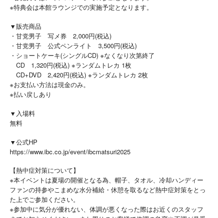
※特典会は本館ラウンジでの実施予定となります。
▼販売商品
・甘党男子 写メ券 2,000円(税込)
・甘党男子 公式ペンライト 3,500円(税込)
・ショートケーキ(シングルCD) ※なくなり次第終了
CD 1,320円(税込) ※ランダムトレカ 1枚
CD+DVD 2,420円(税込) ※ランダムトレカ 2枚
※お支払い方法は現金のみ。
※払い戻しあり
▼入場料
無料
▼公式HP
https://www.ibc.co.jp/event/ibcmatsuri2025
【熱中症対策について】
※本イベントは夏場の開催となる為、帽子、タオル、冷却ハンディー
ファンの持参やこまめな水分補給・休憩を取るなど熱中症対策をとっ
た上でご参加ください。
※参加中に気分が優れない、体調が悪くなった際はお近くのスタッフ