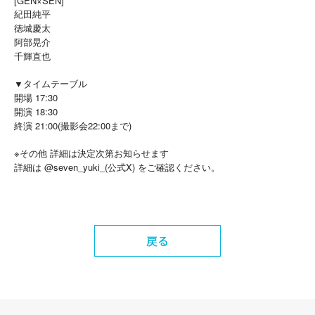
[GEN×SEN]
紀田純平
徳城慶太
阿部晃介
千輝直也
▼タイムテーブル
開場 17:30
開演 18:30
終演 21:00(撮影会22:00まで)
※その他 詳細は決定次第お知らせます
@seven_yuki_(
X)
詳細は
公式
をご確認ください。
戻る