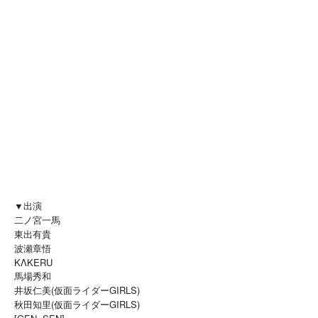
▼出演
二ノ宮一馬
東出有貴
波瀬章悟
KΛKERU
馬場秀和
井坂仁美(仮面ライダーGIRLS)
秋田知里(仮面ライダーGIRLS)