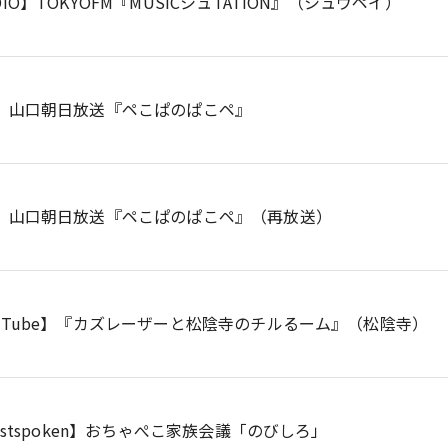
DIO】TOKYOFM『MUSICシュTATION』（シュウペイ）
V】山口朝日放送『ペこぱのぱこペ』
V】山口朝日放送『ペこぱのぱこペ』（再放送）
ouTube】『カズレーザーと松陰寺のチルるーム』（松陰寺）
tistspoken】おちゃぺこ家族会議「のびしろ」