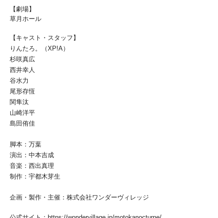
【劇場】
草月ホール
【キャスト・スタッフ】
りんたろ。（XP!A）
杉咲真広
西井幸人
谷水力
尾形存恆
関隼汰
山崎洋平
島田侑佳
脚本：万葉
演出：中本吉成
音楽：西出真理
制作：宇都木芽生
企画・製作・主催：株式会社ワンダーヴィレッジ
公式サイト：
https://wondervillage.jp/motokanocturne/