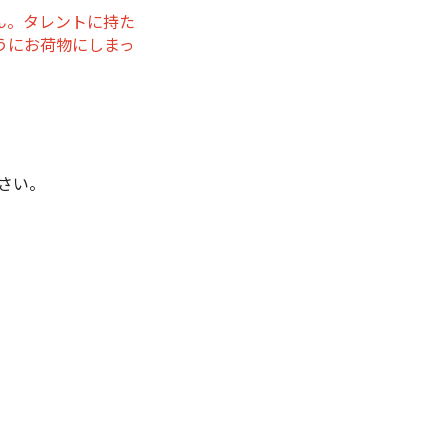
ん。タレントに持た
うにお荷物にしまっ
さい。