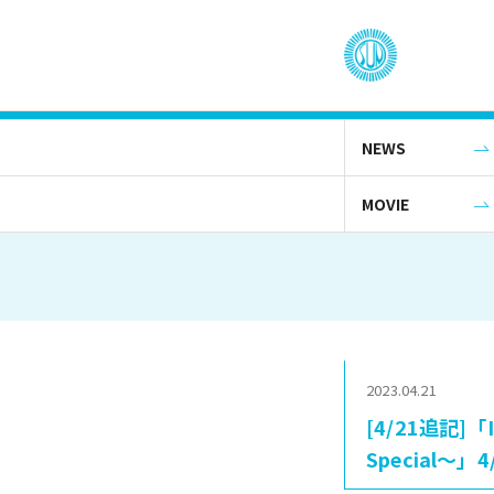
NEWS
MOVIE
2023.04.21
[4/21追記]「
Special〜」