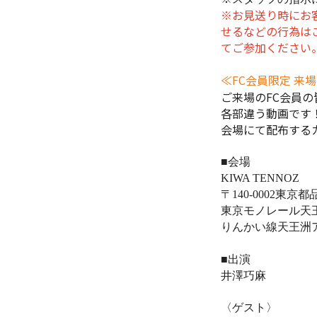
※お見送り時にお
せるなどの行為は
てご参加ください
≪FC会員限定 来場
ご来場のFC会員
各部違う動画です
会場にて配布する
■会場
KIWA TENNOZ
〒
140-0002
東京都
東京モノレール天
りんかい線天王洲
■出演
井澤巧麻
〈ゲスト〉