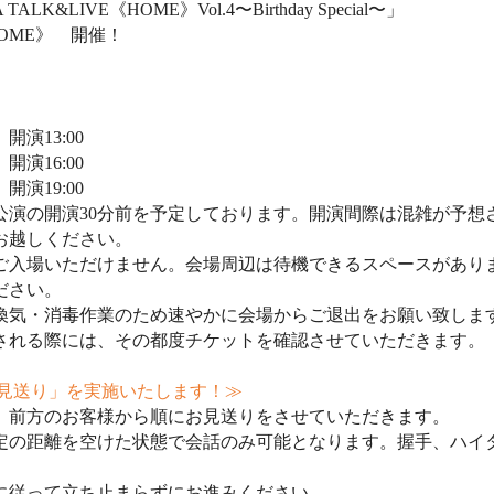
 TALK&LIVE
《
HOME
》
Vol.4
〜
Birthday Special
〜」
OME
》 開催！
開演
13:00
開演
16:00
開演
19:00
公演の開演
30
分前を予定しております。開演間際は混雑が予想
お越しください。
ご入場いただけません。会場周辺は待機できるスペースがあり
ださい。
換気・消毒作業のため速やかに会場からご退出をお願い致しま
される際には、その都度チケットを確認させていただきます。
見送り」を実施いたします！≫
、前方のお客様から順にお見送りをさせていただきます。
定の距離を空けた状態で会話のみ可能となります。握手、ハイ
に従って立ち止まらずにお進みください。