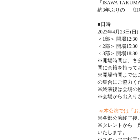
「
ISAWA TAKUMA
約
3
年ぶりの 《
H
■日時
2023
年
4
月
23
日
(
日
)
＜
1
部＞
開場
12:30
＜
2
部＞ 開場
15:30
＜
3
部＞ 開場
18:30
※開場時間は、各
間に余裕を持って
※開場時間までは
の集合にご協力く
※終演後は会場の
※会場から出入り
≪本公演では「お
※各部公演終了後
※タレントから一
いたします。
※スタッフの指示