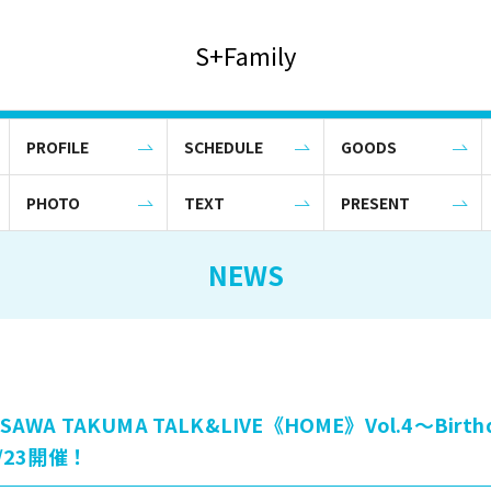
S+Family
PROFILE
SCHEDULE
GOODS
PHOTO
TEXT
PRESENT
NEWS
ISAWA TAKUMA TALK&LIVE《HOME》Vol.4〜Birth
4/23開催！