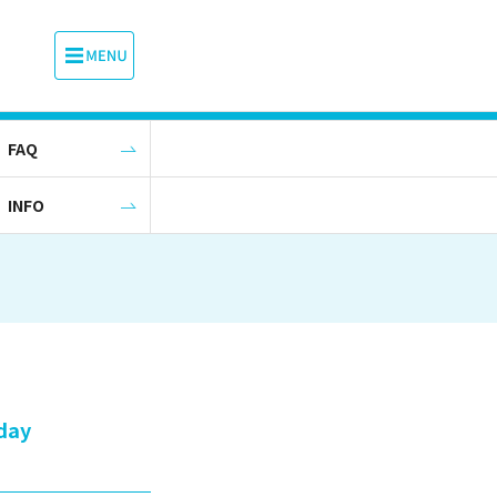
FAQ
INFO
day