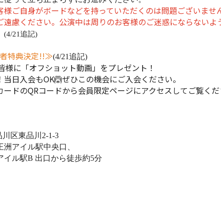
客様ご自身がボードなどを持っていただくのは問題ございませ
ご遠慮ください。公演中は周りのお客様のご迷惑にならないよ
。
(4/21追記)
者特典決定!!≫
(4/21追記)
の皆様に「オフショット動画」をプレゼント！
！当日入会もOK🙆ぜひこの機会にご入会ください。
カードのQRコードから会員限定ページにアクセスしてご覧くだ
品川区東品川
2-1-3
王洲アイル駅中央口、
アイル駅
B
出口から徒歩約
5
分