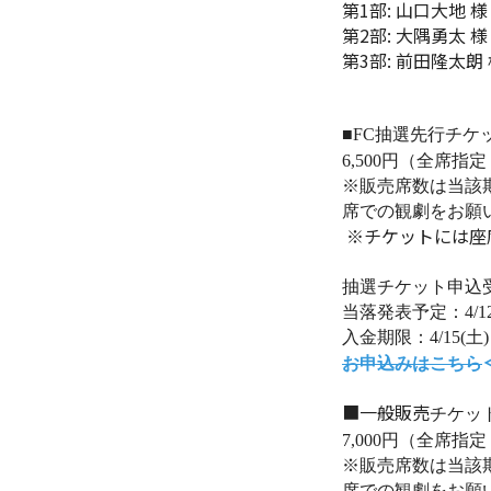
第1部: 山口大地 様
第2部: 大隅勇太 様
第3部: 前田隆太朗
■
FC
抽選先行チケ
6,500
円（全席指定
※販売席数は当該
席での観劇をお願
※チケットには座
抽選チケット申込
当落発表予定：
4/1
入金期限：
4/15(
土
)
お申込みはこちら
■一般販売
チケッ
7,000
円（全席指定
※販売席数は当該
席での観劇をお願